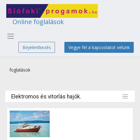
Online foglalások
Bejelentkezés
Vegye fel a kapcsolatot velünk
foglalások
Elektromos és vitorlás hajók.