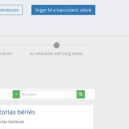
elentkezés
Vegye fel a kapcsolatot velünk
lnátok?
Az adataidat add meg kérlek.
torlás bérlés
orlás bérlések