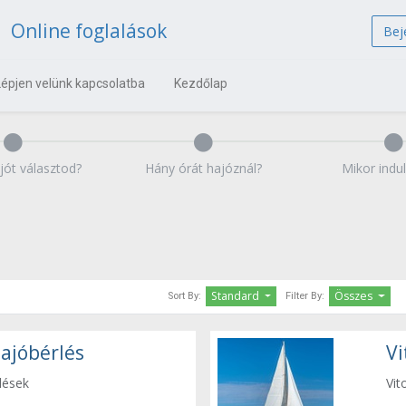
Online foglalások
Bej
Lépjen velünk kapcsolatba
Kezdőlap
jót választod?
Hány órát hajóznál?
Mikor indu
Standard
Összes
Sort By:
Filter By:
ajóbérlés
Vi
lések
Vit