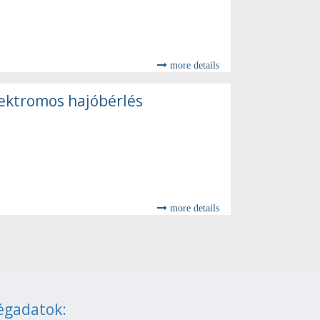
more details
ektromos hajóbérlés
more details
égadatok: