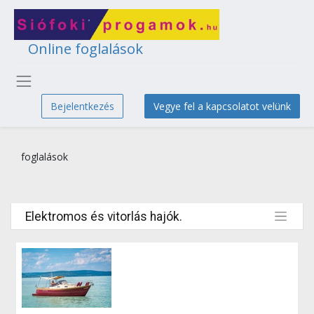
Online foglalások
Bejelentkezés
Vegye fel a kapcsolatot velünk
foglalások
Elektromos és vitorlás hajók.