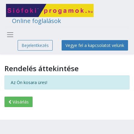
Online foglalások
Bejelentkezés
Vegye fel a kapcsolatot velünk
Rendelés áttekintése
Az Ön kosara üres!
Vásárlás