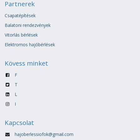
Partnerek
Csapatépítések
Balatoni rendezvények
Vitorlás bérlések
Elektromos hajóbérlések
Kövess minket
F
T
L
I
Kapcsolat
hajoberlessiofok@gmail.com