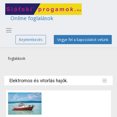
Online foglalások
Bejelentkezés
Vegye fel a kapcsolatot velünk
foglalások
Elektromos és vitorlás hajók.