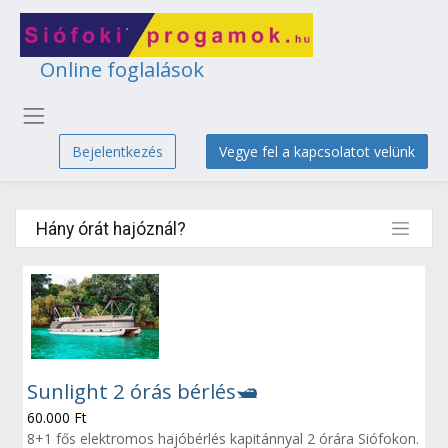
Online foglalások
Bejelentkezés
Vegye fel a kapcsolatot velünk
Hány órát hajóznál?
Sunlight 2 órás bérlés🛥
60.000
Ft
8+1 fős elektromos hajóbérlés kapitánnyal 2 órára Siófokon.