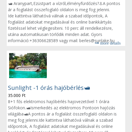
🛥 Aranypart,Ezüstpart a vízről,élményfürdőzés?⚓️A pontos
ár a foglalást összefoglaló oldalon is meg fog jelenni.
Ide kattintva láthatóvá válnak a szabad időpontok, A
foglalást adatokat megadásával és online bankkártyás
fizetéssel lehet véglegesíteni. 10 perc áll rendelkezésre,
utána automatikusan törlődik minden adat. Gyors
információ:+36306628589 vagy mail: berles@sunlake.hu
more details
Sunlight -1 órás hajóbérlés🛥
35.000
Ft
8+1 fős elektromos hajóbérlés hajovezetővel 1 órára
Siófokon.🛥Ismerkedés az elektromos Pontoon hajózás
világába🛥A pontos ár a foglalást összefoglaló oldalon is
meg fog jelenni.Ide kattintva láthatóvá válnak a szabad
időpontok, A foglalást adatokat megadásával és online